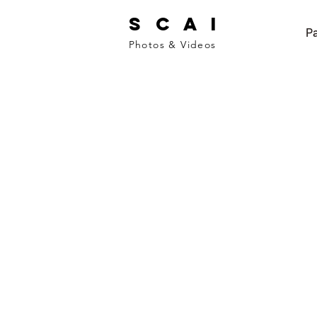
S C A I
Pa
Photos & Videos