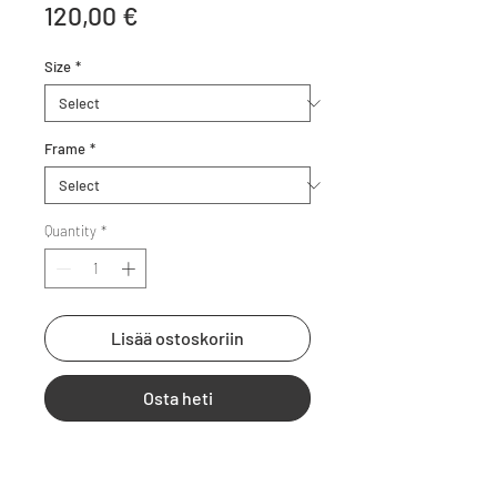
Price
120,00 €
Size
*
Frame
*
Quantity
*
Lisää ostoskoriin
Osta heti
Puolittain jäätynyt Itämeri
Helsingin edustalla.