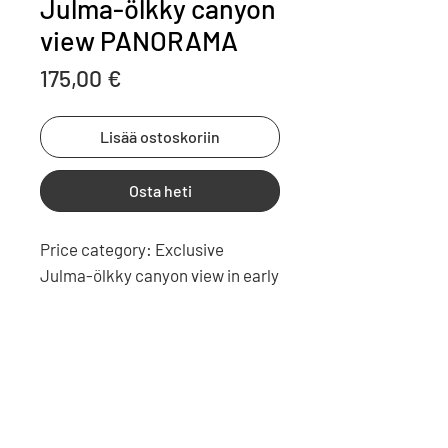
Julma-ölkky canyon
view PANORAMA
Price
175,00 €
Lisää ostoskoriin
Osta heti
Price category:
Exclusive
Julma-ölkky canyon view in early
sunset at Hossa national park in
Finland. Julma-ölkky riippusilta
Hossan kansallispuistossa.
Photo info
Ilmakuvaus, panoraama, ilta-
JPEG; 5363 × 6940 Colour space:
aurinko, kivikko, jyrkänne.
RGB; Colour profile: sRGB
IEC61966-2.1