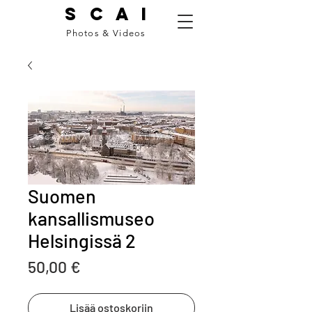
S C A I
Photos & Videos
Suomen
kansallismuseo
Helsingissä 2
Price
50,00 €
Lisää ostoskoriin