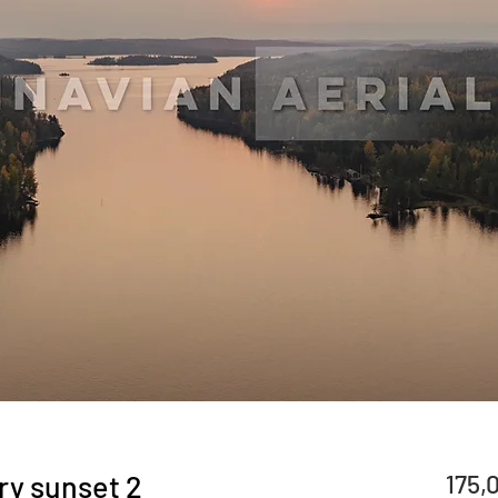
ry sunset 2
175,