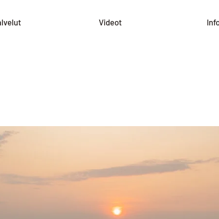
lvelut
Videot
Inf