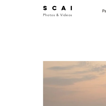
S C A I
Pa
Photos & Videos