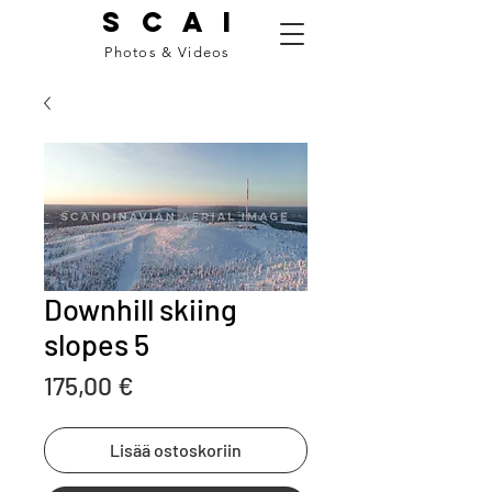
S C A I
Photos & Videos
Downhill skiing
slopes 5
Price
175,00 €
Lisää ostoskoriin