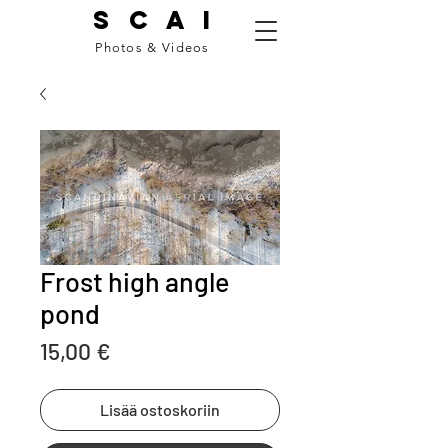
S C A I
Photos & Videos
Frost high angle
pond
Price
15,00 €
Lisää ostoskoriin