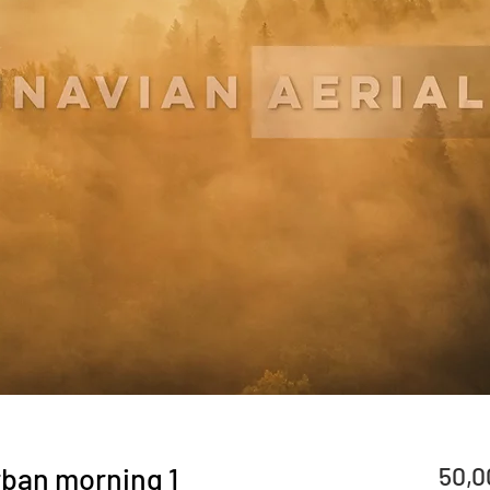
ban morning 1
50,0