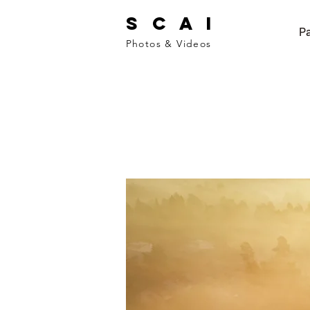
S C A I
Pa
Photos & Videos