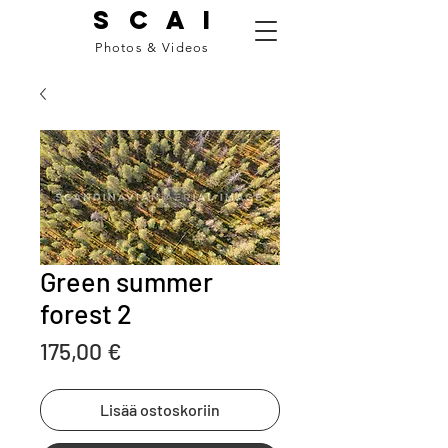
S C A I
Photos & Videos
Green summer
forest 2
Price
175,00 €
Lisää ostoskoriin