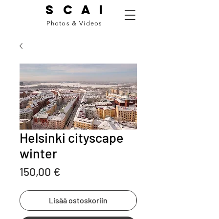
S C A I
Photos & Videos
Helsinki cityscape
winter
Price
150,00 €
Lisää ostoskoriin