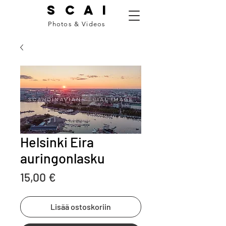
S C A I
Photos & Videos
Helsinki Eira
auringonlasku
Price
15,00 €
Lisää ostoskoriin