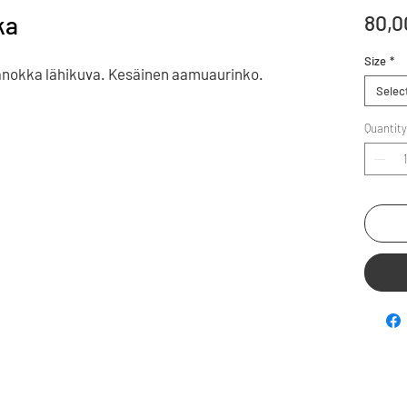
ka
80,0
Size
*
janokka lähikuva. Kesäinen aamuaurinko.
Selec
Quantity
cai.fi | henri.christensen@scai.fi | 0407210640 | Y-tun
c/o Henri Christensen, PL 13, 00561 Helsinki, Finland