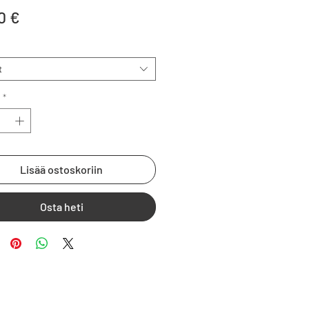
Price
0 €
t
*
Lisää ostoskoriin
Osta heti
nus 3140950-3