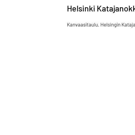
Helsinki Katajanok
Kanvaasitaulu. Helsingin Kata
© 2025 www.s