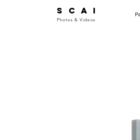
S C A I
Pa
Photos & Videos