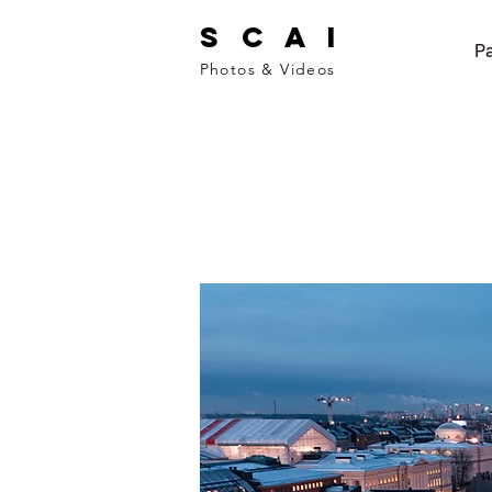
S C A I
Pa
Photos & Videos