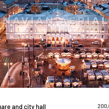
are and city hall
200,