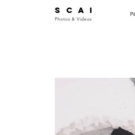
S C A I
Pa
Photos & Videos