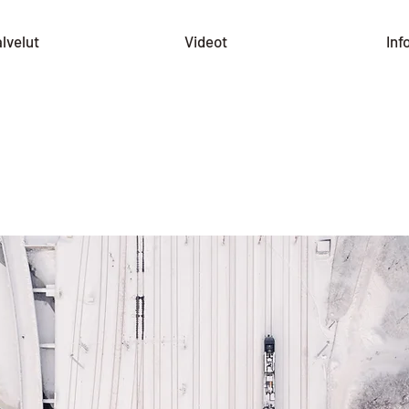
lvelut
Videot
Inf