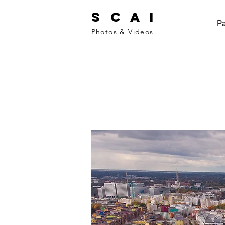
S C A I
Pa
Photos & Videos