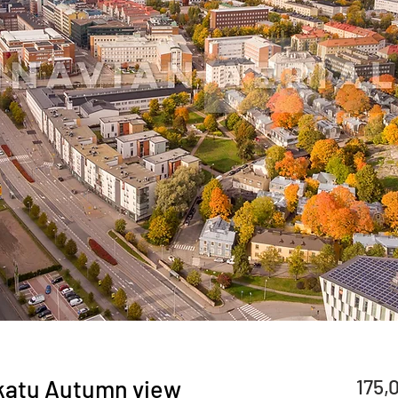
skatu Autumn view
175,