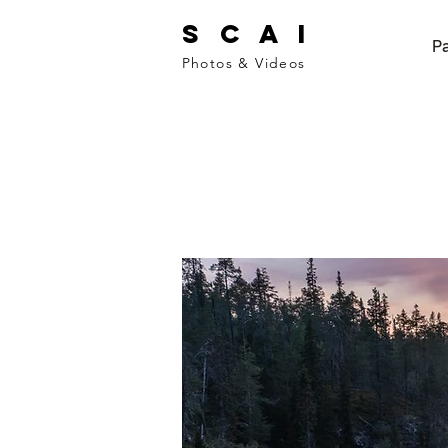
S C A I
Pa
Photos & Videos