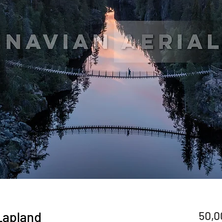
 Lapland
50,0