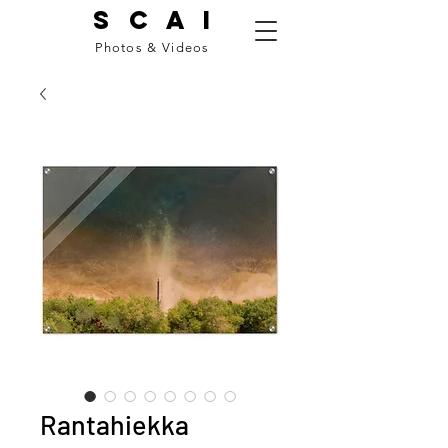
S C A I
Photos & Videos
Rantahiekka