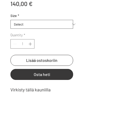
Price
140,00 €
Size
*
Quantity
*
Lisää ostoskoriin
Osta heti
Virkisty tällä kauniilla 
rantanäkymällä ja tilaa taulu 
seinällesi. Tätä kirkkaampaa 
vettä ei Suomessa olekaan.