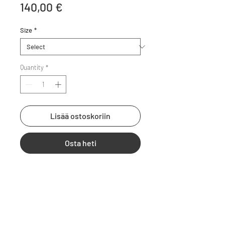
Price
140,00 €
Size
*
Quantity
*
Lisää ostoskoriin
Osta heti
Lumoava uringonnousu Saimaan 
saaristossa. Akryyliversio.
Tuotetiedot