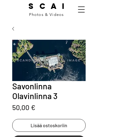
S C A I
Photos & Videos
Savonlinna
Olavinlinna 3
Price
50,00 €
Lisää ostoskoriin