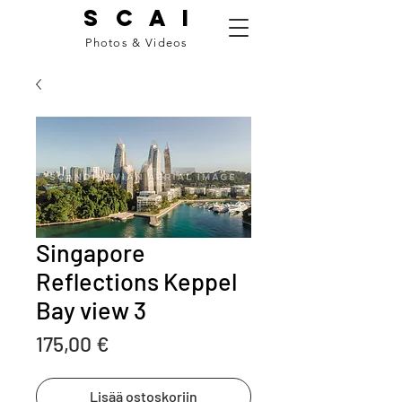
S C A I
Photos & Videos
Singapore
Reflections Keppel
Bay view 3
Price
175,00 €
Lisää ostoskoriin