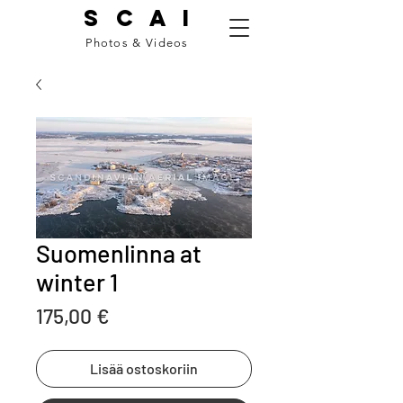
S C A I
Photos & Videos
Suomenlinna at
winter 1
Price
175,00 €
Lisää ostoskoriin